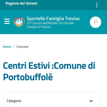
⋮
Sportello Famiglia Treviso
37 Comuni dell’Ambito Territoriale
Sociale di Treviso
Home
Comune
Centri Estivi :Comune di
Portobuffolè
Categoria