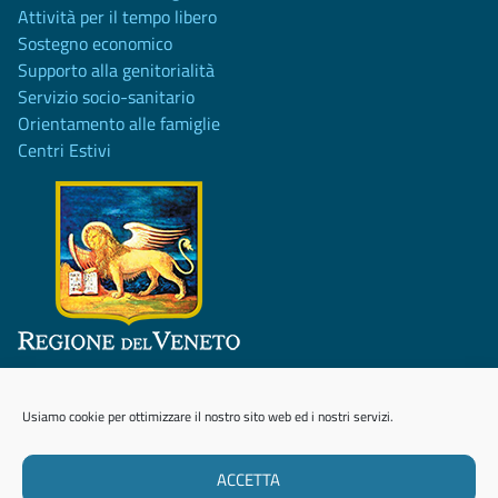
Attività per il tempo libero
Sostegno economico
Supporto alla genitorialità
Servizio socio-sanitario
Orientamento alle famiglie
Centri Estivi
Attività realizzata con il contributo di Regione del Veneto -
DGR n. 1305 del 8 settembre 2020
Usiamo cookie per ottimizzare il nostro sito web ed i nostri servizi.
ACCETTA