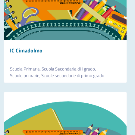
IC Cimadolmo
Scuola Primaria,
Scuola Secondaria di I grado,
Scuole primarie,
Scuole secondarie di primo grado