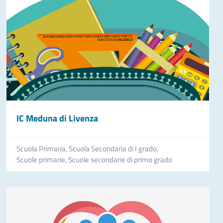
IC Meduna di Livenza
Scuola Primaria,
Scuola Secondaria di I grado,
Scuole primarie,
Scuole secondarie di primo grado