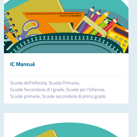
IC Mansuè
Scuola dell'infanzia,
Scuola Primaria,
Scuola Secondaria di I grado,
Scuole per l'infanzia,
Scuole primarie,
Scuole secondarie di primo grado