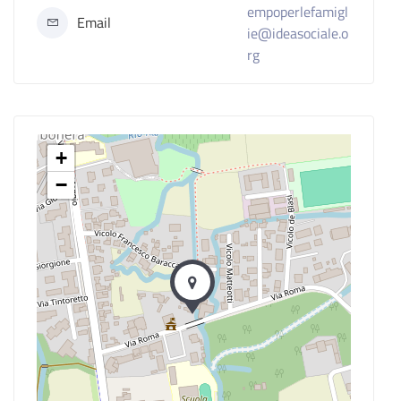
empoperlefamigl
Email
ie@ideasociale.o
rg
+
−