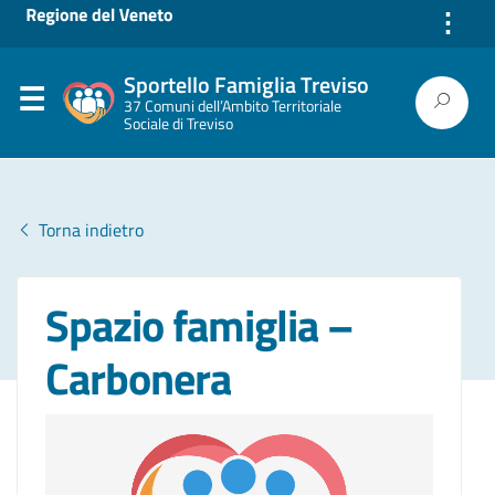
⋮
Sportello Famiglia Treviso
37 Comuni dell’Ambito Territoriale
Sociale di Treviso
Torna indietro
Spazio famiglia –
Carbonera